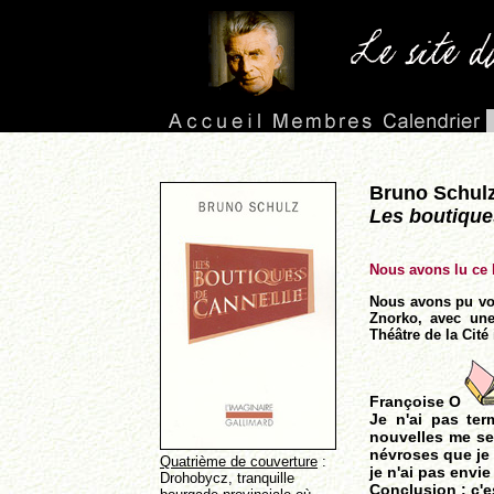
Bruno Schul
Les boutique
Nous avons lu ce 
Nous avons pu v
Znorko, avec une
Théâtre de la Cité 
Françoise O
Je n'ai pas term
nouvelles me sem
névroses que je
Quatrième de couverture
:
je n'ai pas envie
Drohobycz, tranquille
Conclusion : c'es