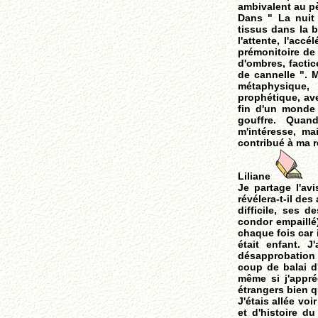
ambivalent au pè
Dans " La nuit 
tissus dans la b
l'attente, l'acc
prémonitoire de
d'ombres, factic
de cannelle ". M
métaphysique,
prophétique, ave
fin d'un monde 
gouffre. Quan
m'intéresse, ma
contribué à ma r
Liliane
Je partage l'av
révélera-t-il des
difficile, ses 
condor empaillé),
chaque fois car 
était enfant. 
désapprobation 
coup de balai d
même si j'appré
étrangers bien q
J'étais allée vo
et d'histoire d