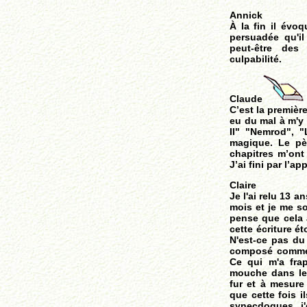
Annick
À la fin il évo
persuadée qu'il
peut-être des
culpabilité.
Claude
C’est la premièr
eu du mal à m'y 
II" "Nemrod", "L
magique. Le pèr
chapitres m’ont
J’ai fini par l’ap
Claire
Je l'ai relu 13 an
mois et je me so
pense que cela 
cette écriture é
N'est-ce pas du 
composé comme t
Ce qui m'a frap
mouche dans les
fur et à mesure 
que cette fois 
synecdoques, j