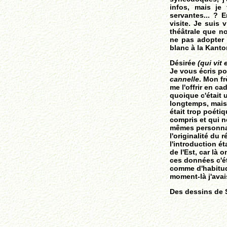
infos, mais je
servantes... ? E
visite. Je suis 
théâtrale que no
ne pas adopter u
blanc à la Kantor
Désirée
(qui vit
Je vous écris p
cannelle
. Mon fr
me l'offrir en c
quoique c'était 
longtemps, mais j
était trop poéti
compris et qui n
mêmes personnage
l'originalité du r
l'introduction ét
de l'Est, car là 
ces données c'é
comme d'habitude
moment-là j'avai
Des dessins de 