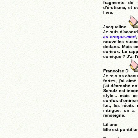
fragments de t
d'érotisme, et c
livre.
Jacqueline
Je suis d'accord 
au croque-mort
,
nouvelles succe
dedans. Mais cep
curieux. Le rapp
comique ? J'ai l
Françoise D
Je rejoins chacu
fortes, j'ai ai
j'ai décroché no
Schulz est incon
style... mais c
confus d'onirism
fait, les récits
intrigue, on a
renseigne.
Liliane
Elle est pontifian