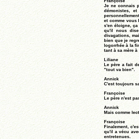
Françoise
Je ne connais pa
démonistes, et
personnellement, 
et comme vous l'
s'en éloigne, ça
qu'il nous dis
divagations, mai
bien que je regr
logorrhée à la f
tant à sa mère à
Liliane
Le père a fait 
"tout va bien".
Annick
C'est toujours s
Françoise
Le père n'est pa
Annick
Mais comme lectr
Françoise
Finalement, c'es
qu'il a vécu ave
entretenues.