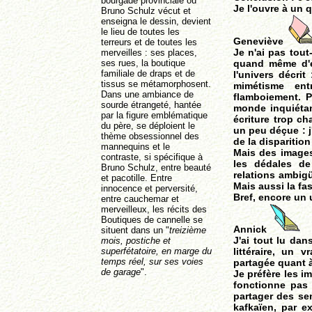
bourgade provinciale où
Je l'ouvre à un q
Bruno Schulz vécut et
enseigna le dessin, devient
le lieu de toutes les
Geneviève
terreurs et de toutes les
Je n'ai pas tout-
merveilles : ses places,
ses rues, la boutique
quand même d'e
familiale de draps et de
l'univers décrit
tissus se métamorphosent.
mimétisme entr
Dans une ambiance de
flamboiement. P
sourde étrangeté, hantée
monde inquiétant
par la figure emblématique
écriture trop ch
du père, se déploient le
un peu déçue : j
thème obsessionnel des
de la disparition
mannequins et le
Mais des images
contraste, si spécifique à
les dédales de
Bruno Schulz, entre beauté
relations ambigü
et pacotille. Entre
Mais aussi la fas
innocence et perversité,
Bref, encore un u
entre cauchemar et
merveilleux, les récits des
Boutiques de cannelle se
Annick
situent dans un "
treizième
J'ai tout lu dan
mois, postiche et
superfétatoire, en marge du
littéraire, un 
temps réel, sur ses voies
partagée quant 
de garage
".
Je préfère les i
fonctionne pas t
partager des sen
kafkaïen, par e