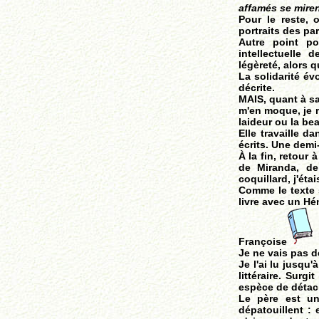
affamés se miren
Pour le reste, 
portraits des pa
Autre point po
intellectuelle 
légèreté, alors 
La solidarité év
décrite.
MAIS, quant à sa
m'en moque, je 
laideur ou la be
Elle travaille d
écrits. Une demi
À la fin, retour 
de Miranda, de 
coquillard, j'éta
Comme le texte 
livre avec un H
Françoise
Je ne vais pas d
Je l'ai lu jusqu'
littéraire. Sur
espèce de détach
Le père est un
dépatouillent : 