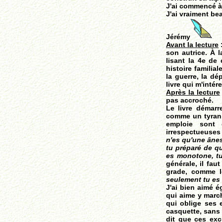
J'ai commencé à r
J'ai vraiment be
Jérémy
Avant la lecture
:
son autrice. À l
lisant la 4e de 
histoire familia
la guerre, la dép
livre qui m'intér
Après la lecture
pas accroché.
Le livre démarr
comme un tyran 
emploie sont 
irrespectueuses
n'es qu'une ânes
tu préparé de qu
es monotone, tu
générale, il fau
grade, comme l
seulement tu es 
J'ai bien aimé 
qui aime y march
qui oblige ses 
casquette, sans 
dit que ces exc