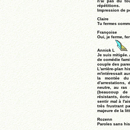
n'ai pas du to
répétitions.
Impression de p
Claire
Tu fermes comme
Françoise
Oui, je ferme, fe
Annick L
Je suis mitigée. 
de comédie famil
couple des paren
L'arrière-plan h
m'intéressait a
la montée du
d'arrestations,
neutre, au ras 
(beaucoup de 
résistants, écri
sentir mal à l'ai
très frustrant p
majeure de la lit
Rozenn
Paroles sans hist