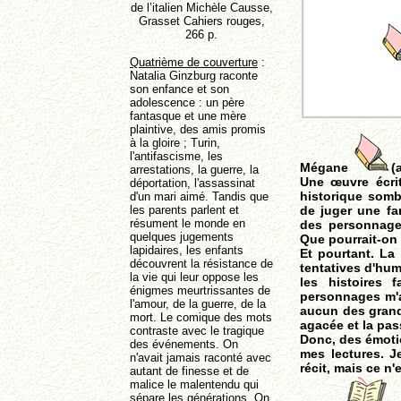
de l’italien Michèle Causse,
Grasset Cahiers rouges,
266 p.
Quatrième de couverture
:
Natalia Ginzburg raconte
son enfance et son
adolescence : un père
fantasque et une mère
plaintive, des amis promis
à la gloire ; Turin,
l'antifascisme, les
Mégane
(
arrestations, la guerre, la
Une œuvre écrit
déportation, l'assassinat
historique sombr
d'un mari aimé. Tandis que
les parents parlent et
de juger une fam
résument le monde en
des personnage
quelques jugements
Que pourrait-on
lapidaires, les enfants
Et pourtant. La
découvrent la résistance de
tentatives d'hum
la vie qui leur oppose les
les histoires 
énigmes meurtrissantes de
personnages m'a
l'amour, de la guerre, de la
aucun des grand
mort. Le comique des mots
agacée et la pas
contraste avec le tragique
Donc, des émotio
des événements. On
mes lectures. J
n'avait jamais raconté avec
récit, mais ce n
autant de finesse et de
malice le malentendu qui
sépare les générations. On