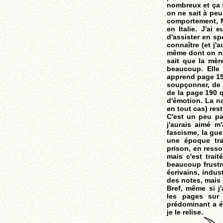
nombreux et ça 
on ne sait à peu
comportement, M
en Italie. J'ai 
d'assister en sp
connaître (et j'a
même dont on ne 
sait que la mèr
beaucoup. Elle 
apprend page 158
soupçonner, de 
de la page 190 q
d'émotion. La na
en tout cas) res
C'est un peu par
j'aurais aimé m'
fascisme, la gue
une époque tra
prison, en resso
mais c'est trait
beaucoup frustré
écrivains, indust
des notes, mais 
Bref, même si j'a
les pages sur
prédominant a ét
je le relise.