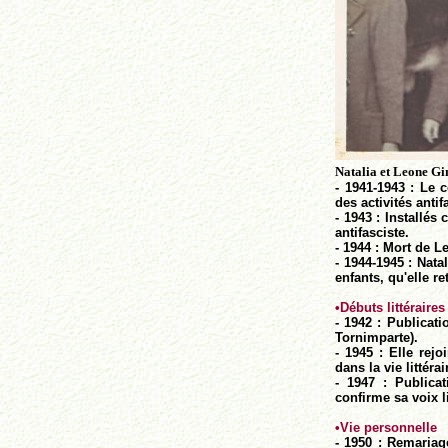
Natalia et Leone Gi
- 1941-1943 : Le 
des activités anti
- 1943 : Installés
antifasciste.
- 1944 : Mort de L
- 1944-1945 : Nata
enfants, qu'elle r
•
Débuts littéraires
- 1942 : Publicat
Tornimparte).
- 1945 : Elle rejo
dans la vie littérai
- 1947 : Publica
confirme sa voix li
•
Vie personnelle
- 1950 : Remariage