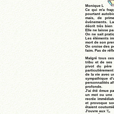
Monique L
Ce qui m'a frapp
pourtant autobio
mais, de prime
événements. La
décrit très bien
Elle ne laisse p
On ne sait prati
Les éléments im
mort de son prem
On croise des pe
faim. Pas de réfl
Malgré tous ces 
tribu et de ses 
pivot du père 
particulièrement
de la vie avec u
sympathique d'
personnalités af
profonde.
J'ai été émue p
un mot ou une 
recrée immédiat
et provoque so
étaient coutumiè
J'ouvre aux ¾.