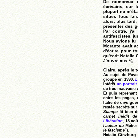
De nombreux no
écrivains, sur 
plupart ne m'éta
situer. Tous fai
alors, plus tard
présenter des ge
Par contre, j'a
antifascistes, 
Nous avions lu
Morante avait a
d'écrire pour t
qu'écrit Natalia
J'ouvre aux ¾.
Claire, après le 
Au sujet de Pave
groupe en 1990,
La
intérêt
un portrait
de très mauvaise 
Et puis reprenant
entre les pages, 
Italie de divulgue
restée secrète sur
Stampa
fit bien 
carnet inédit d
Libération
, 18 aoû
l'auteur du
Métier
le fascisme
").
Natalia Ginzburg r