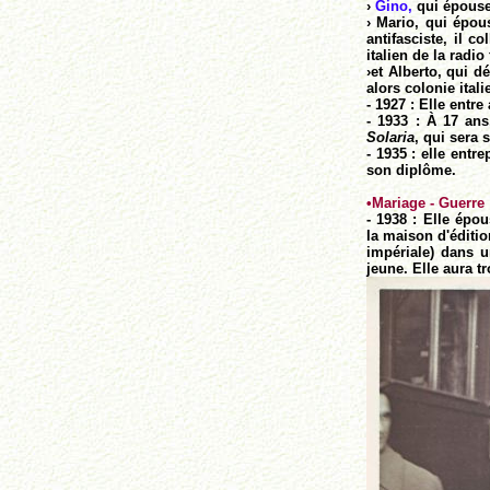
›
Gino,
qui épouser
› Mario, qui épous
antifasciste, il c
italien de la radi
›et Alberto, qui d
alors colonie itali
- 1927 : Elle entre 
- 1933 : À 17 ans
Solaria
, qui sera 
- 1935 : elle entr
son diplôme.
•
Mariage - Guerre
- 1938 : Elle épo
la maison d'éditio
impériale) dans u
jeune. Elle aura t