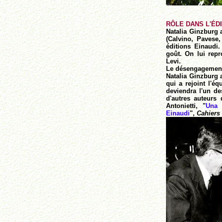
RÔLE DANS L'ÉD
Natalia Ginzburg 
(Calvino, Pavese,
éditions Einaudi.
goût. On lui repr
Levi.
Le désengagement 
Natalia Ginzburg a
qui a rejoint l'é
deviendra l'un de
d'autres auteurs
Antonietti, "
Una 
Einaudi
",
Cahiers 