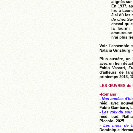
alignés sur
En 1937, ap
lire à Leon
J’ai dû les 
de chez Sw
cheval qu’es
la fourmi
amoureuse
n’ai plus r
Voir l
'ensemble 
Natalia Ginzburg
Plus austère, un 
avec un lien détai
Fabio Vasarri,
Fr
d'ailleurs de la
printemps 2013, 18
LES ŒUVRES de N
•
Romans
-
Nos années d'hi
rééd. avec nouvel
Fabio Gambaro, L
-
Les voix du soir
rééd. trad. Nath
Piccolo, 2025.
-
Les mots de la
Dominique Hernan