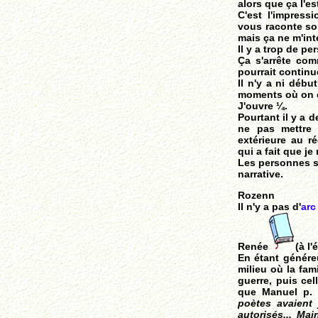
alors que ça l'es
C'est l'impres
vous raconte son
mais ça ne m'in
Il y a trop de p
Ça s'arrête co
pourrait continu
Il n'y a ni débu
moments où on e
J'ouvre ¼.
Pourtant il y a d
ne pas mettre d
extérieure au ré
qui a fait que je
Les personnes so
narrative.
Rozenn
Il n'y a pas d'
arc
Renée
(à l
En étant généreu
milieu où la fam
guerre, puis cel
que Manuel p. 
poètes avaient
autorisés... Mai