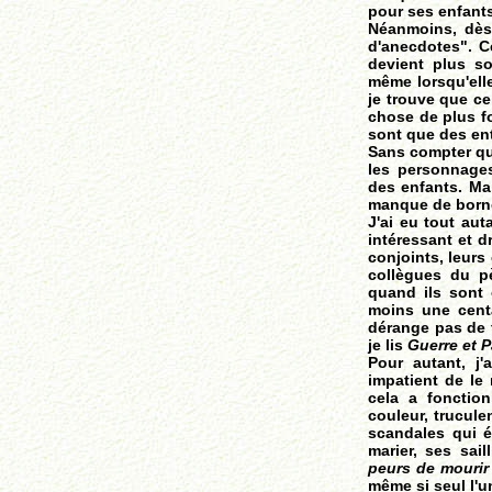
pour ses enfant
Néanmoins, dès
d'anecdotes". C
devient plus so
même lorsqu'elle
je trouve que ce
chose de plus fo
sont que des ent
Sans compter que
les personnages 
des enfants. Ma
manque de born
J'ai eu tout aut
intéressant et d
conjoints, leurs
collègues du p
quand ils sont 
moins une centai
dérang
e pas de
je lis
Guerre et P
Pour autant, j'
impatient de le 
cela a fonctio
couleur, trucule
scandales qui é
marier, ses sail
peurs de mourir
même si seul l'u