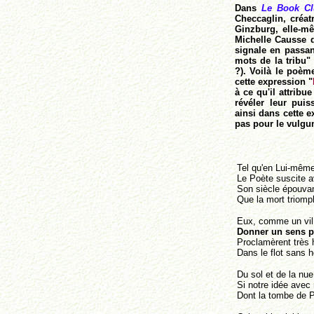
Dans
Le Book Cl
Checcaglin, créa
Ginzburg, elle-mê
Michelle Causse
signale en passan
mots de la tribu"
?). Voilà le poè
cette expression "
à ce qu'il attribu
révéler leur pui
ainsi dans cette 
pas pour le vulgum
Tel qu'en Lui-même 
Le Poète suscite a
Son siècle épouvan
Que la mort triomph
Eux, comme un vil 
Donner un sens pl
Proclamèrent très h
Dans le flot sans 
Du sol et de la nue 
Si notre idée avec 
Dont la tombe de P