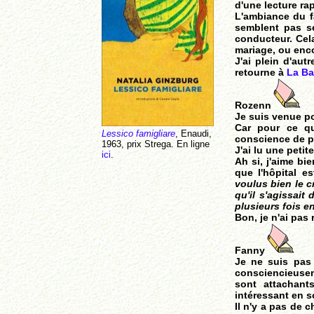
d'une lecture rap
L'ambiance du f
semblent pas se 
conducteur. Cel
mariage, ou enco
J'ai plein d'aut
retourne à
La B
Rozenn
Je suis venue p
Car pour ce qu
Lessico famigliare
, Enaudi,
conscience de p
1963, prix Strega. En ligne
J'ai lu une peti
ici
.
Ah si, j'aime bie
que l'hôpital e
voulus bien le c
qu'il s'agissait 
plusieurs fois e
Bon, je n'ai pas 
Fanny
Je ne suis pas 
consciencieuse
sont attachant
intéressant en s
Il n'y a pas de c