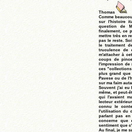
Thomas
Comme beaucoup,
sur l'histoire 
question de Mu
finalement, ce p
mettre très en r
pas le reste. S
le traitement 
truculence de 
m'attacher à ce
coups de pincea
l'impression de
ces "collection
plus grand que 
Pavese ou de l'h
sur ma faim autan
Souvent j'ai eu 
même, et peut-ê
qui l'avaient 
lecteur extérieu
connu le contex
l'utilisation du
parlant pas en 
concerne que 
sentiment que c'
Au final, je me s