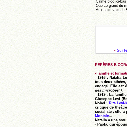
Calme bloc ici-bas
Que ce granit du m
Aux noirs vols du 
•
Sur l
REPÈRES BIOGRA
•
Famille et format
- 1916 : Natalia L
tous deux athées, 
engagé. Elle est 
des microbes
"
)
.
- 1919 : La famille
Giuseppe Levi (Bep
Nobel :
Rita Levi-
critique de théâtr
socialiste ; elle 
Montale
...
Natalia a une sœur 
› Paola, qui épou