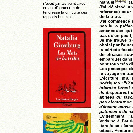
Manuel
(a
n'avait jamais peint avec
J'ai délaissé u
autant d'humour et de
référence) pour 
tendresse la difficulté des
de la tribu.
rapports humains.
J'ai commencé m
pas lu la préfa
astérisques qui 
pas qu'un peu !) 
Je me trouve bi
choisi par l'aute
la période fasci
de phrases souv
embarquer dans c
sont tous très di
Les passages de
le voyage en trai
L'écriture m'a
poétiques : "
l'é
internés furent
ils disparurent 
années du fasci
pas alentour de 
s'étaient servi
patrimoine de mi
Évidemment, j'a
Verlaine à Baude
livre faisait éc
citées. Personn