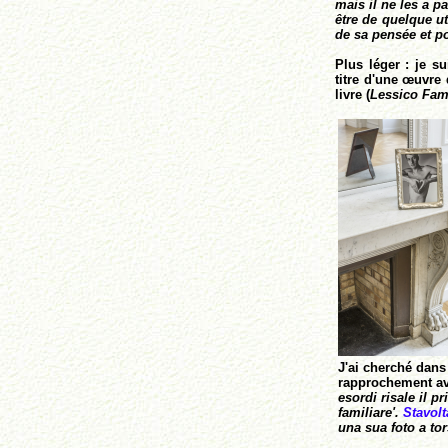
mais il ne les a p
être de quelque ut
de sa pensée et p
Plus léger : je s
titre d'une œuvre 
livre (
Lessico Fam
J'ai cherché dans
rapprochement
a
esordi risale il pr
familiare'.
Stavolt
una sua foto a to