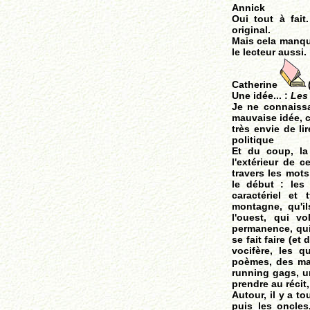
Annick
Oui tout à fait
original.
Mais cela manque
le lecteur aussi.
Catherine
Une idée... :
Les
Je ne connaissa
mauvaise idée, c
très envie de li
politique
Et du coup, la
l'extérieur de c
travers les mots
le début : les 
caractériel et
montagne, qu'i
l'ouest, qui v
permanence, qui 
se fait faire (et
vocifère, les q
poèmes, des ma
running gags, un
prendre au récit
Autour, il y a t
puis les oncles