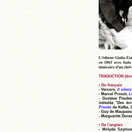
L’éditeur Giulio Ei
en 1963 avec Italo
itinéraire d’un che
TRADUCTION (dont
•
Du français
- Vercors,
Il silen
- Marcel Proust,
L
- Gustave Flaube
intitulée "Des éc
Procès
de Kafka, C
- Guy de Maupass
- Marguerite Dura
•
De l'anglais
- Molyda Szymu