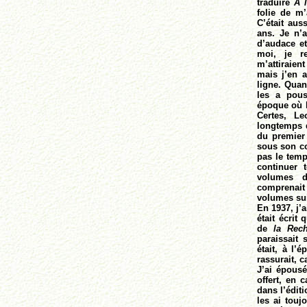
traduire
À 
folie de m’
C’était aus
ans. Je n’a
d’audace e
moi, je r
m’attiraie
mais j’en 
ligne. Quan
les a pous
époque où l
Certes, Le
longtemps 
du premie
sous son con
pas le temp
continuer 
volumes
comprenait
volumes sui
En 1937, j’a
était écrit 
de
la Rec
paraissait 
était, à l’
rassurait, c
J’ai épous
offert, en
dans l’édit
les ai touj