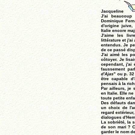
Jacqueline
J'ai beaucoup 
Dominique Ferna
d'origine juive
Italie encore ma
J'aime les liv
littérature et j'
entendus. Je pen
de ce passé di
J'ai aimé les p
côtoyer. Je lis
cependant, j'ai 
faussement par
d'Ajas
" ou p. 32
être capable d'
pensais à la ric
Par ailleurs, je
en Italie. Elle 
toute petite en
Des défauts dans
un choix de l'a
regard extérieur
dialogues d'Hemi
La sobriété, la 
de son mari ? C
garder le nom de