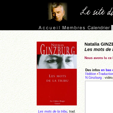
Natalia GI
Les mots de l
Nous avons lu ce l
Des infos
en bas 
l'édition
•
Traductio
N.Ginzburg
: vidéo
Les mots de la tribu
, trad.