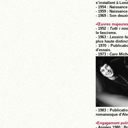
s’installent à Lond
- 1954 : Naissance
- 1959 : Naissance
- 1969 : Son deux
•
Œuvres majeures
- 1952 :
Tutti i nost
le fascisme.
- 1963 :
Lessico fa
plus haute distinct
- 1970 : Publicat
d'essais.
- 1973 :
Caro Mich
- 1983 : Publicati
romanesque d'Ales
•
Engagement poli
- Années 1980 : B