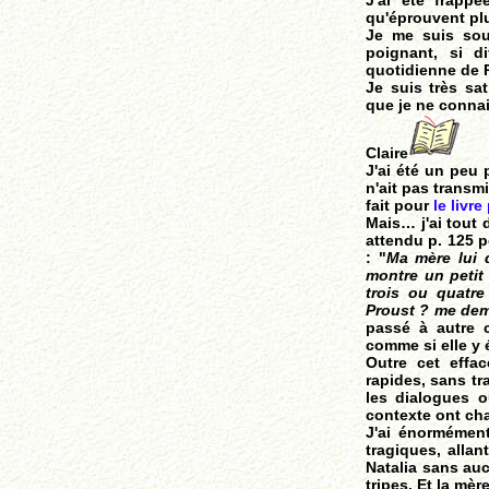
J'ai été frapp
qu'éprouvent pl
Je me suis sou
poignant, si di
quotidienne de 
Je suis très sat
que je ne connai
Claire
J'ai été un peu
n'ait pas transm
fait pour
le livr
Mais… j'ai tout d
attendu p. 125 p
: "
Ma mère lui d
montre un petit 
trois ou quatre
Proust ? me de
passé à autre c
comme si elle y é
Outre cet effa
rapides, sans tr
les dialogues o
contexte ont ch
J'ai énormément
tragiques, allan
Natalia sans auc
tripes. Et la mèr