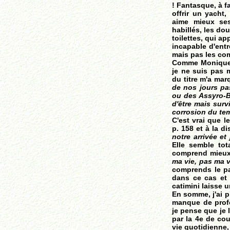
! Fantasque, à f
offrir un yacht,
aime mieux ses
habillés, les do
toilettes, qui ap
incapable d'entr
mais pas les com
Comme Monique, j
je ne suis pas 
du titre m'a mar
de nos jours pa
ou des Assyro-B
d'être mais surv
corrosion du te
C'est vrai que l
p. 158 et à la di
notre arrivée et 
Elle semble tot
comprend mieux 
ma vie, pas ma v
comprends le par
dans ce cas et 
catimini laisse 
En somme, j'ai p
manque de profo
je pense que je l
par la 4e de cou
vie quotidienne, 