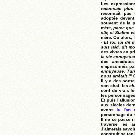
Les expression
reconnais plus
reconnaît pas 
adoptée devant 
souvent de la pa
mère,
parce que 
sûr, si Staline 
mère. Ou alors, 
- Et toi, lui dit
suis laid, dit m
des vivres en pri
la vie ennuyeus
des anecdotes 
emprisonnés par 
ennuyeuse, Turi
nous arrêtait !
" 
Il y a des port
son chat, les
ch
sont de vrais feu
les personnages,
Et puis l'allusi
aux siècles dern
avons
lu l'an 
personnage du ro
Il ne se passe 
traverse les a
J'aimerais savoi
construit sa tapi