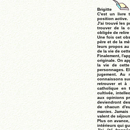
Brigitte
C'est un livre 
position active.
J'ai trouvé les p
trouver de la 
obligée de relire
Une fois cet ob
père et de la m
leurs propos au 
de la vie de cette
Finalement, l'ap
originale. On a
la vie de cette
personnages. Ell
jugement. Au 
connaissons sur
retrouver et à
catholique en 
cultivée, intell
aux opinions p
deviendront des
de chacun d'eu
manies. Jamais e
valent de séjour
Plus on avance,
intérieurs qui g