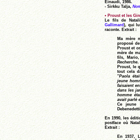
Einaudi, 1986.
- Sirkku Talja,
Non
•
Proust et les Gi
Le fils de Natal
Gallimard
), qui l
raconte. Extrait :
Ma mère n
proposé de 
Proust et o
mère de ma 
fils, Mari
Recherche
.
Proust, le 
tout cela 
"
Paola éta
jeune homme
faisaient 
dans les ja
homme était
avait parlé e
Ce jeune 
Debenedetti,
En 1990, les édit
postface où Natal
Extrait :
En 1937, L