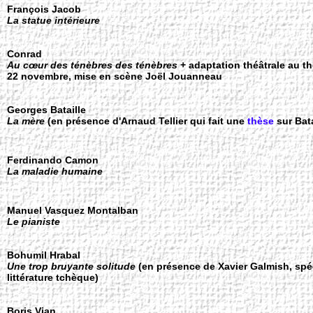
François Jacob
La statue intérieure
Conrad
Au cœur des ténèbres des ténèbres
+ adaptation théâtrale au th
22 novembre, mise en scène Joël Jouanneau
Georges Bataille
La mère
(en présence d'Arnaud Tellier qui fait une
thèse
sur Bata
Ferdinando Camon
La maladie humaine
Manuel Vasquez Montalban
Le pianiste
Bohumil Hrabal
Une trop bruyante solitude
(en présence de Xavier Galmish, spéc
littérature tchèque)
Boris Vian