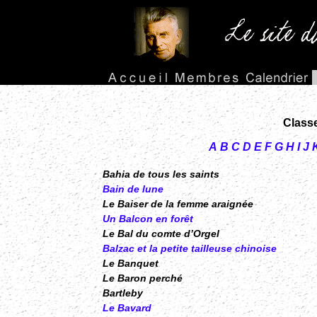
Class
A
B
C
D
E
F
G
H
I
J
Bahia de tous les saints
Bain de lune
Le Baiser de la femme araignée
Un Balcon
en forêt
Le Bal du comte d’Orgel
Balzac et la petite tailleuse chinoise
Le Banquet
Le Baron perché
Bartleby
Le Bavard